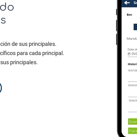
ido
s
nción de sus principales.
íficos para cada principal.
us principales.