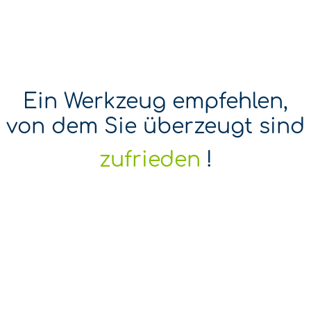
Ein Werkzeug empfehlen,
von dem Sie überzeugt sind
!
stolz
4,7/5 ⎟ +800 ÜBERZEUGTE
NUTZER
„Ich war einer der ersten, der die mobile app
benutzte. Einfach und spielerisch. Endlich eine