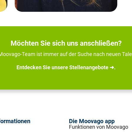
Möchten Sie sich uns anschließen?
Moovago-Team ist immer auf der Suche nach neuen Tale
Entdecken Sie unsere Stellenangebote ➜.
formationen
Die Moovago app
Funktionen von Moovago