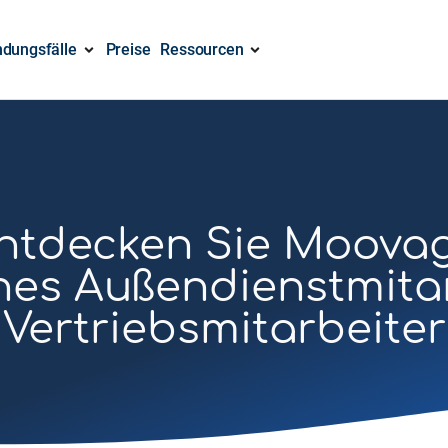
dungsfälle
Preise
Ressourcen
ntdecken Sie Moova
ines Außendienstmitar
Vertriebsmitarbeiter