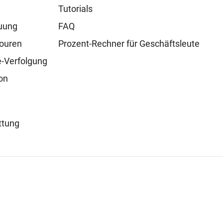
Tutorials
uung
FAQ
touren
Prozent-Rechner für Geschäftsleute
e-Verfolgung
on
ttung