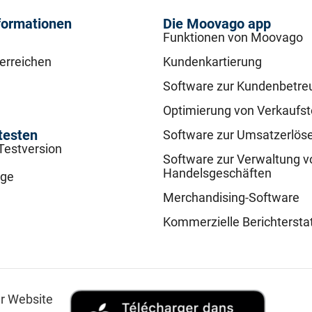
formationen
Die Moovago app
Funktionen von Moovago
 erreichen
Kundenkartierung
Software zur Kundenbetre
Optimierung von Verkaufs
testen
Software zur Umsatzerlös
Testversion
Software zur Verwaltung v
Handelsgeschäften
age
Merchandising-Software
Kommerzielle Berichtersta
er Website