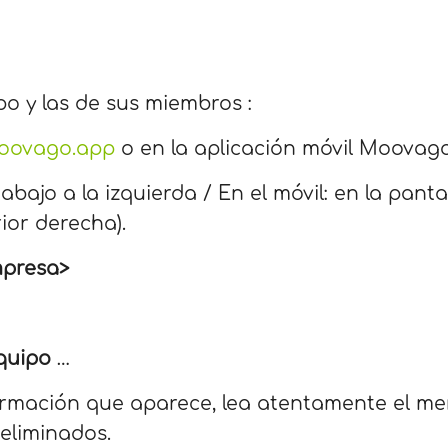
po y las de sus miembros :
moovago.app
o en la aplicación móvil Moovago
abajo a la izquierda / En el móvil: en la panta
ior derecha).
mpresa>
equipo
…
firmación que aparece, lea atentamente el me
 eliminados.