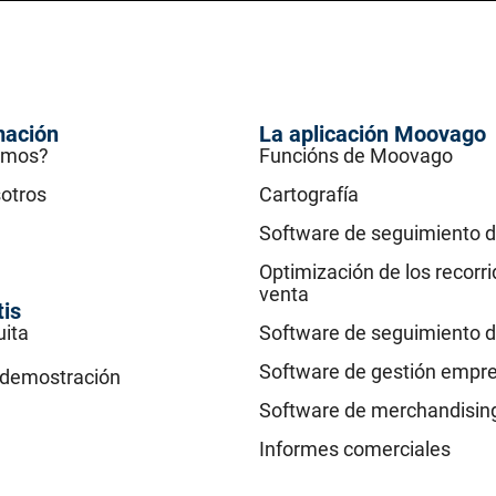
mación
La aplicación Moovago
omos?
Funcións de Moovago
otros
Cartografía
Software de seguimiento d
Optimización de los recorr
venta
tis
uita
Software de seguimiento d
Software de gestión empre
a demostración
Software de merchandisin
Informes comerciales