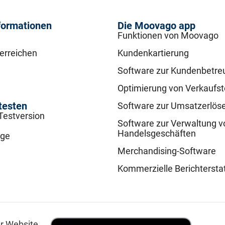
formationen
Die Moovago app
Funktionen von Moovago
 erreichen
Kundenkartierung
Software zur Kundenbetre
Optimierung von Verkaufs
testen
Software zur Umsatzerlös
Testversion
Software zur Verwaltung v
Handelsgeschäften
age
Merchandising-Software
Kommerzielle Berichtersta
er Website