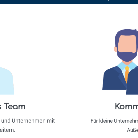
s Team
Komme
n und Unternehmen mit
Für kleine Unterneh
itern.
Auße