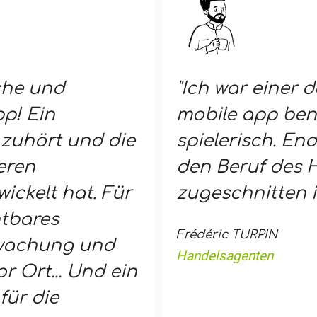
che und
"Ich war einer d
p! Ein
mobile app ben
zuhört und die
spielerisch. End
eren
den Beruf des
ickelt hat. Für
zugeschnitten is
htbares
Frédéric TURPIN
rwachung und
Handelsagenten
 Ort... Und ein
für die