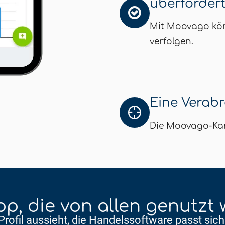
überforder
Mit Moovago kön
verfolgen.
Eine Verab
Die Moovago-Kar
p, die von allen genutzt
rofil aussieht, die Handelssoftware passt sich 