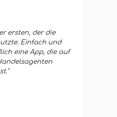
er ersten, der die
"Ein so
utzte. Einfach und
Zustand
lich eine App, die auf
interakt
 Handelsagenten
Endbenu
t."
Mehrere
Schnell
gute Ve
Teams".
Bruno DEV