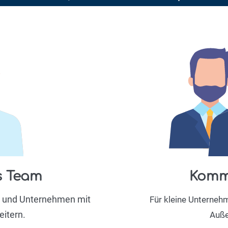
s Team
Komme
n und Unternehmen mit
Für kleine Unterneh
itern.
Auße