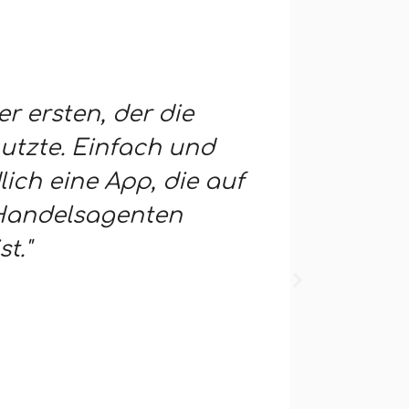
er ersten, der die
"Ein so
utzte. Einfach und
Zustand
lich eine App, die auf
interakt
 Handelsagenten
Endbenu
t."
Mehrere
Schnell
gute Ve
Teams".
Bruno DEV