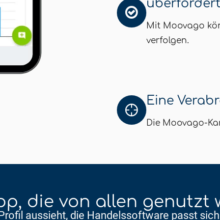
überforder
Mit Moovago kön
verfolgen.
Eine Verab
Die Moovago-Kar
p, die von allen genutzt
rofil aussieht, die Handelssoftware passt sich 