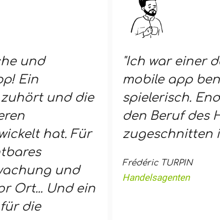
che und
"Ich war einer d
p! Ein
mobile app ben
zuhört und die
spielerisch. End
eren
den Beruf des
ickelt hat. Für
zugeschnitten is
htbares
Frédéric TURPIN
rwachung und
Handelsagenten
 Ort... Und ein
für die