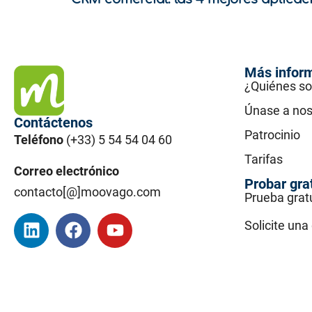
Más infor
¿Quiénes s
Únase a nos
Contáctenos
Patrocinio
Teléfono
(+33) 5 54 54 04 60
Tarifas
Correo electrónico
Probar gra
contacto[@]moovago.com
Prueba grat
Solicite un