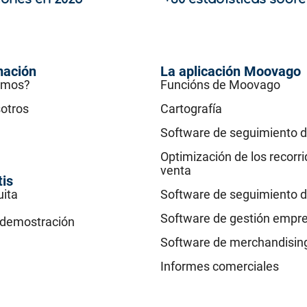
mación
La aplicación Moovago
omos?
Funcións de Moovago
otros
Cartografía
Software de seguimiento d
Optimización de los recorr
venta
tis
uita
Software de seguimiento d
Software de gestión empre
a demostración
Software de merchandisin
Informes comerciales