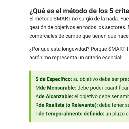
¿Qué es el método de los 5 cri
El método SMART no surgió de la nada. Fue
gestión de objetivos en todos los sectores
comerciales de campo que tienen que hacer
¿Por qué esta longevidad? Porque SMART fun
acrónimo representa un criterio esencial:
S de Específico:
su objetivo debe ser prec
M
de Mensurable:
debe poder cuantificar
A
de Alcanzable:
el objetivo debe ser am
R
de Realista (o Relevante):
debe tener se
T
de Temporalmente definido:
un plazo cl