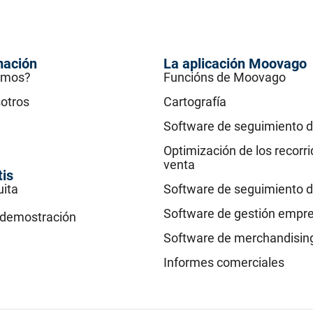
mación
La aplicación Moovago
omos?
Funcións de Moovago
otros
Cartografía
Software de seguimiento d
Optimización de los recorr
venta
tis
uita
Software de seguimiento d
Software de gestión empre
a demostración
Software de merchandisin
Informes comerciales