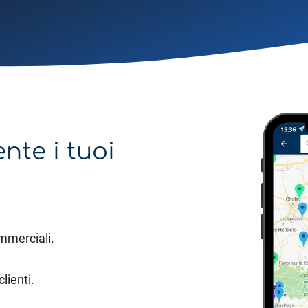
nte i tuoi
mmerciali.
lienti.