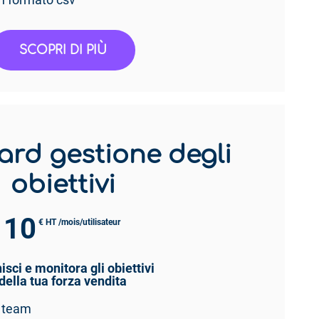
in formato csv
SCOPRI DI PIÙ
rd gestione degli
obiettivi
10
€ HT /mois/utilisateur
isci e monitora gli obiettivi
della tua forza vendita
o team