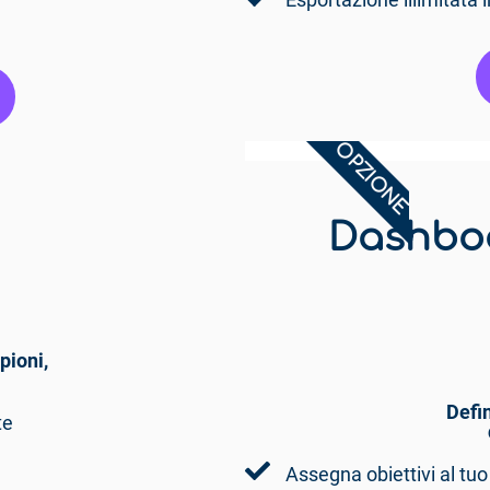
Esportazione illimitata 
OPZIONE
Dashboa
pioni,
.
Defin
te
Assegna obiettivi al tu