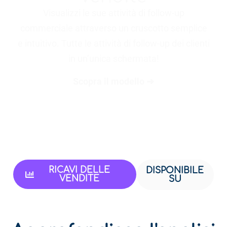
Visualizzi le sue attività di follow-up
commerciale attraverso un cruscotto semplice
e intuitivo. Tutte le attività di follow-up dei clienti
in un’unica schermata!
Scopra il modello ➜
RICAVI DELLE
DISPONIBILE
VENDITE
SU