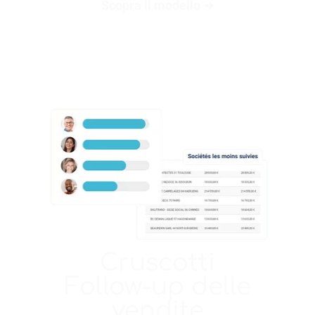
Scopra il modello ➜
Cruscotti
Follow-up delle
vendite