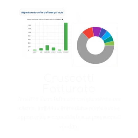
Cruscotti
Fatturato
Analizza il suo fatturato complessivo e per
cliente, individua immediatamente nuove
opportunità e consolida le sue previsioni di
vendita.