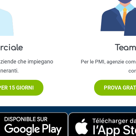
ciale
Team
 aziende che impiegano
Per le PMI, agenzie com
ineranti.
com
ER 15 GIORNI
PROVA GRAT