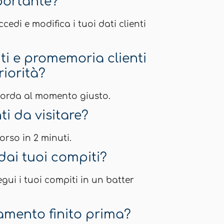
mportante?
edi e modifica i tuoi dati clienti
citi e promemoria clienti
iorità?
corda al momento giusto.
nti da visitare?
orso in 2 minuti.
ai tuoi compiti?
ui i tuoi compiti in un batter
mento finito prima?