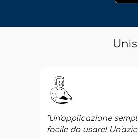
Unisc
"Un'applicazione sempli
facile da usare! Un'azi