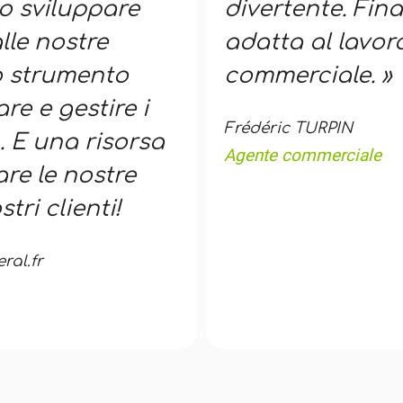
o sviluppare
divertente. Fin
lle nostre
adatta al lavor
no strumento
commerciale. »
re e gestire i
Frédéric TURPIN
. E una risorsa
Agente commerciale
re le nostre
tri clienti!
al.fr