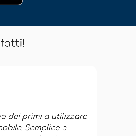
fatti!
 dei primi a utilizzare
"Una pa
mobile. Semplice e
stato de