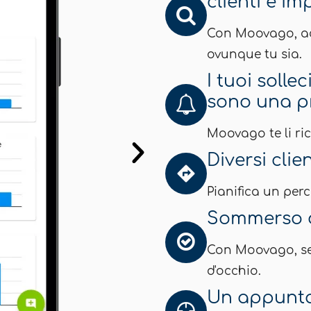
clienti è i
Con Moovago, acc
ovunque tu sia.
I tuoi solle
sono una pr
Moovago te li ri
Diversi clie
Pianifica un perc
Sommerso d
Con Moovago, seg
d'occhio.
Un appunta