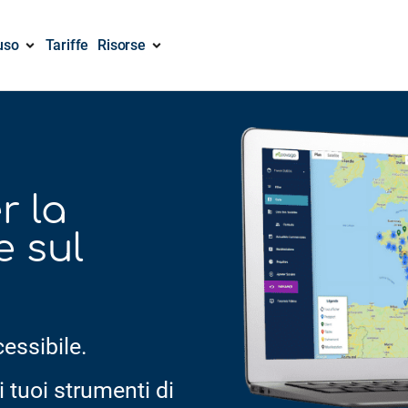
uso
Tariffe
Risorse
r la
 sul
cessibile.
i tuoi strumenti di