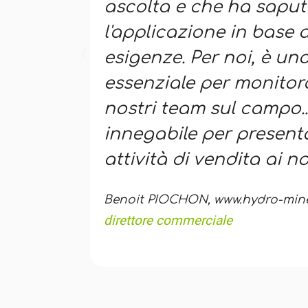
ascolta e che ha saput
l'applicazione in base a
esigenze. Per noi, è u
essenziale per monitora
nostri team sul campo..
innegabile per presenta
attività di vendita ai nos
Benoit PIOCHON, www.hydro-miner
direttore commerciale