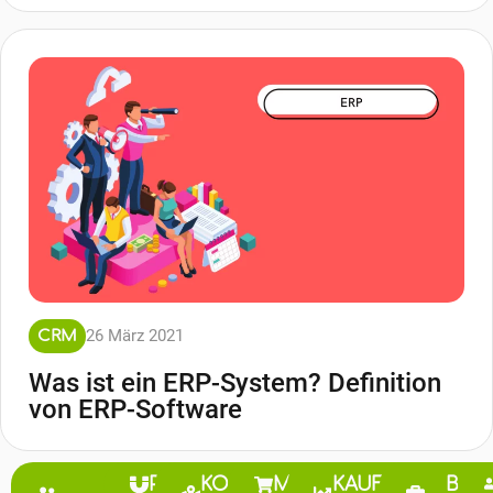
26 März 2021
CRM
Was ist ein ERP-System? Definition
von ERP-Software
CRM &
PROSPEKTION
KOMMERZIELLE
MERCHANDISING
KAUFMÄNNISC
BER