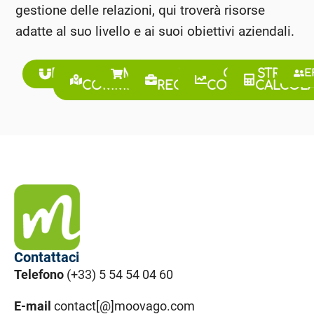
gestione delle relazioni, qui troverà risorse
adatte al suo livello e ai suoi obiettivi aziendali.
PROSPEZIONE
GIRO
MERCHANDISING
LAVORO E
GESTIONE
STRUMEN
E
COMMERCIALE
RECLUTAMENTO
COMMERCIALE
CALCOLA
Contattaci
Telefono
(+33) 5 54 54 04 60
E-mail
contact[@]moovago.com