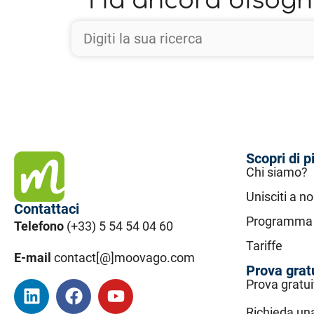
Ha ancora bisogno
Scopri di p
Chi siamo?
Unisciti a no
Contattaci
Programma d
Telefono
(+33) 5 54 54 04 60
Tariffe
E-mail
contact[@]moovago.com
Prova grat
Prova gratui
Richieda u