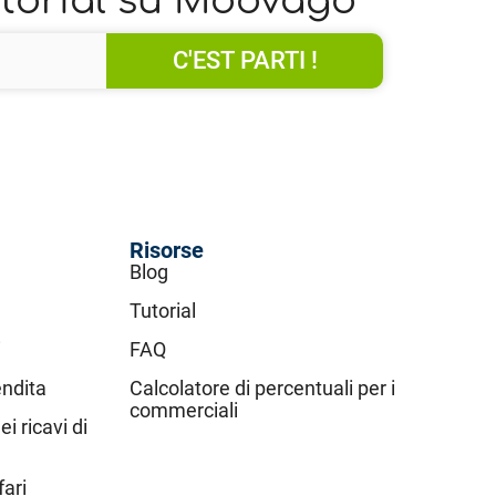
utorial su Moovago
C'EST PARTI !
Risorse
Blog
Tutorial
i
FAQ
endita
Calcolatore di percentuali per i
commerciali
i ricavi di
fari