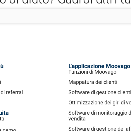
 di aiuto? Guardi altri t
iù
L'applicazione Moovago
Funzioni di Moovago
i
Mappatura dei clienti
i referral
Software di gestione client
Ottimizzazione dei giri di v
uita
Software di monitoraggio de
ta
vendita
Software di gestione dei af
na demo