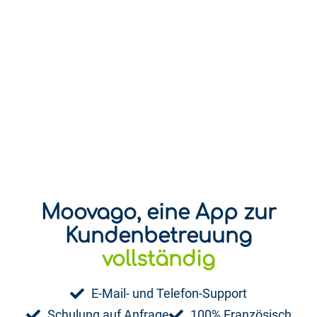
Moovago, eine App zur
spielerisc
Kundenbetreuung
vollständig
E-Mail- und Telefon-Support
Schulung auf Anfrage
100% Französisch
Faire und skalierbare Preisgestaltung