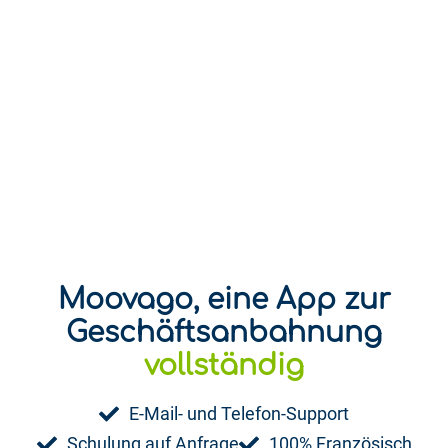
Moovago, eine App zur
Geschäftsanbahnung
spielerisch
vollständig
E-Mail- und Telefon-Support
Schulung auf Anfrage
100% Französisch