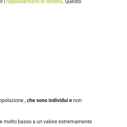
r i
rappresentanti di vendita
. Questo
popolazione
, che sono individui e
non
lore molto basso a un valore estremamente