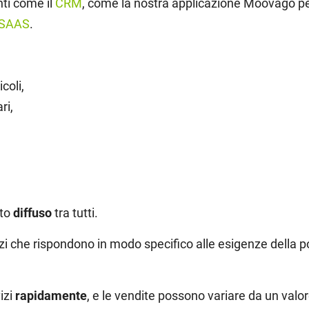
nti come il
CRM
, come la nostra applicazione Moovago pe
SAAS
.
coli,
ri,
to
diffuso
tra tutti.
izi che rispondono in modo specifico alle esigenze della 
izi
rapidamente
, e le vendite possono variare da un va