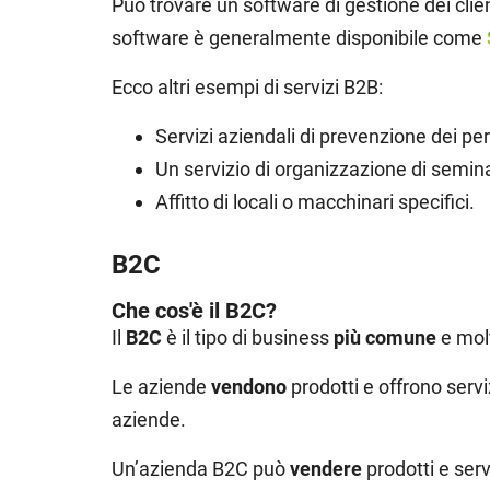
Può trovare un software di gestione dei clie
software è generalmente disponibile come
Ecco altri esempi di servizi B2B:
Servizi aziendali di prevenzione dei peri
Un servizio di organizzazione di semina
Affitto di locali o macchinari specifici.
B2C
Che cos'è il B2C?
Il
B2C
è il tipo di business
più comune
e mol
Le aziende
vendono
prodotti e offrono serv
aziende.
Un’azienda B2C può
vendere
prodotti e serv