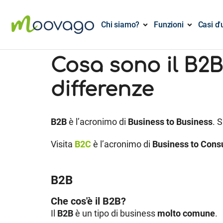
Chi siamo?
Funzioni
Casi d'
Cosa sono il B2B
differenze
B2B
è l’acronimo di
Business to Business
. 
Visita
B2C
è l’acronimo di
Business to Con
B2B
Che cos'è il B2B?
Il
B2B
è un tipo di business
molto comune
.