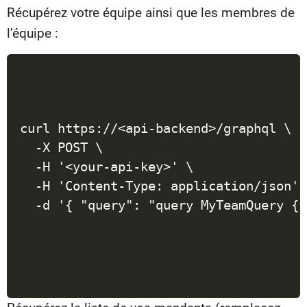
Récupérez votre équipe ainsi que les membres de
l’équipe :
curl https://<api-backend>/graphql \

  -X POST \

  -H '<your-api-key>' \

  -H 'Content-Type: application/json' \
  -d '{ "query": "query MyTeamQuery { 