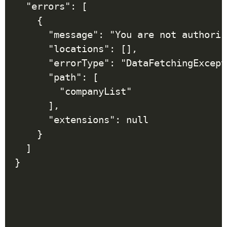
  "errors": [

    {

      "message": "You are not authoriz
      "locations": [],

      "errorType": "DataFetchingExcept
      "path": [

        "companyList"

      ],

      "extensions": null

    }

  ]

}