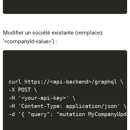
Modifier un société existante (remplacez
‘<companyId-value>’) :
curl https://<api-backend>/graphql \

-X POST \

-H '<your-api-key>' \

-H 'Content-Type: application/json' \

-d '{ "query": "mutation MyCompanyUpda