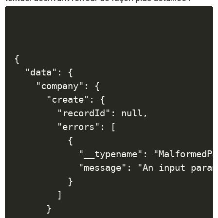
{

  "data": {

    "company": {

      "create": {

        "recordId": null,

        "errors": [

          {

            "__typename": "MalformedPa
            "message": "An input param
          }

        ]

      }
