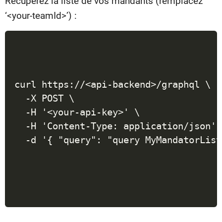
Récupérez la liste de vos mandants (remplacez
‘<your-teamId>’) :
curl https://<api-backend>/graphql \

  -X POST \

  -H '<your-api-key>' \

  -H 'Content-Type: application/json' \
  -d '{ "query": "query MyMandatorList