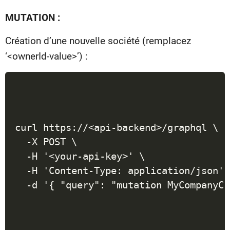
MUTATION :
Création d’une nouvelle société (remplacez
‘<ownerId-value>’) :
curl https://<api-backend>/graphql \

  -X POST \

  -H '<your-api-key>' \

  -H 'Content-Type: application/json' \
  -d '{ "query": "mutation MyCompanyCr