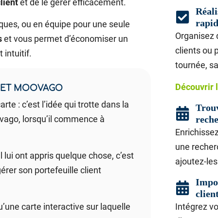
lient
et de le gérer efficacement.
Réali
rapid
rques, ou en équipe pour une seule
Organisez 
s
et vous permet d’économiser un
clients ou 
intuitif.
tournée, sa
Découvrir 
OJET MOOVAGO
rte : c’est l’idée qui trotte dans la
Trouv
vago, lorsqu’il commence à
reche
Enrichisse
une recherc
lui ont appris quelque chose, c’est
ajoutez-les
érer son portefeuille client
Impor
clien
u’une carte interactive sur laquelle
Intégrez vo