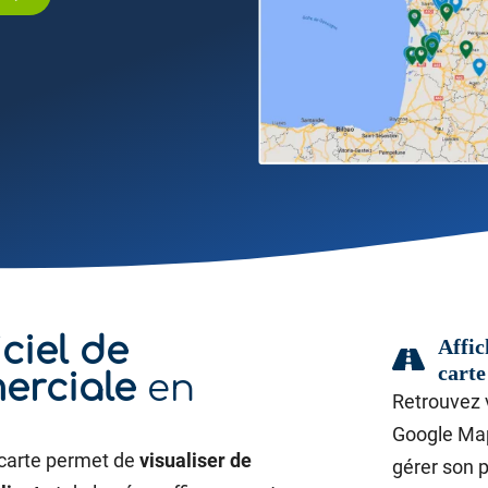
iciel de
Affic
carte
erciale
en
Retrouvez 
Google Map
 carte permet de
visualiser de
gérer son p