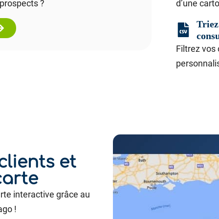
 prospects ?
d’une cart
Triez
consu
Filtrez vos
personnali
clients et
carte
arte interactive grâce au
go !