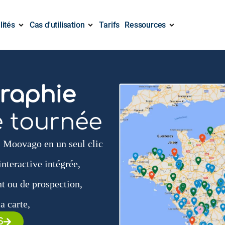
lités
Cas d'utilisation
Tarifs
Ressources
graphie
e tournée
ns Moovago en un seul clic
interactive intégrée,
t ou de prospection,
a carte,
S