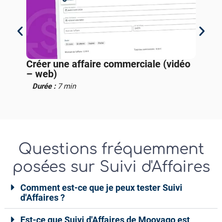
une affaire commerciale (vidéo
Modifier ou sup
)
commerciale (v
 :
7 min
Durée :
3 min
Questions fréquemment
posées sur Suivi d'Affaires
Comment est-ce que je peux tester Suivi
d'Affaires ?
Est-ce que Suivi d'Affaires de Moovago est