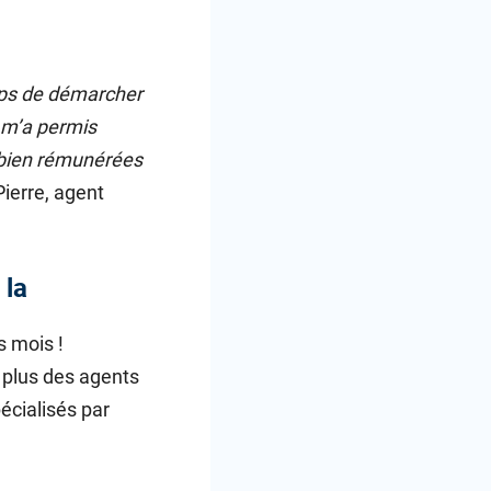
emps de démarcher
 m’a permis
t bien rémunérées
ierre, agent
 la
s mois !
 plus des agents
écialisés par