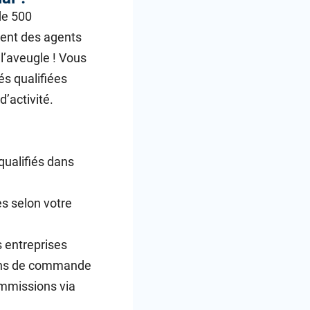
de 500
ment des agents
l’aveugle ! Vous
s qualifiées
’activité.
ualifiés dans
es selon votre
 entreprises
bons de commande
mmissions via