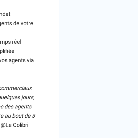
andat
gents de votre
emps réel
plifiée
vos agents via
s commerciaux
uelques jours,
ec des agents
te au bout de 3
 @Le Colibri