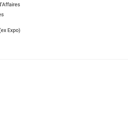
d’Affaires
es
(ex Expo)