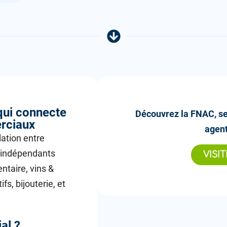
qui connecte
Découvrez la FNAC, ses
rciaux
agen
lation entre
 indépendants
VISI
entaire, vins &
s, bijouterie, et
al ?