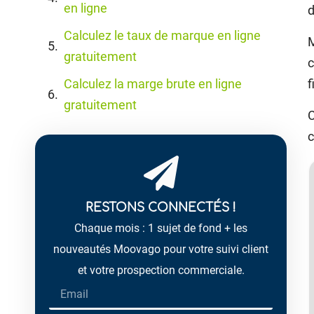
en ligne
d
Calculez le taux de marque en ligne
M
gratuitement
c
Calculez la marge brute en ligne
f
gratuitement
C
c
RESTONS CONNECTÉS !
Chaque mois : 1 sujet de fond + les
nouveautés Moovago pour votre suivi client
et votre prospection commerciale.