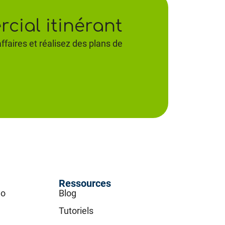
cial itinérant
ffaires et réalisez des plans de
Ressources
go
Blog
Tutoriels