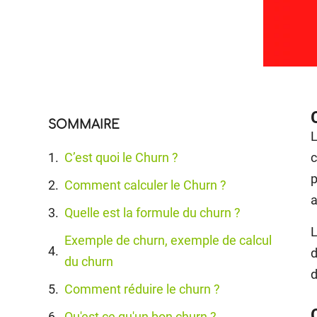
SOMMAIRE
L
C’est quoi le Churn ?
c
p
Comment calculer le Churn ?
a
Quelle est la formule du churn ?
L
Exemple de churn, exemple de calcul
d
du churn
d
Comment réduire le churn ?
Qu'est ce qu'un bon churn ?