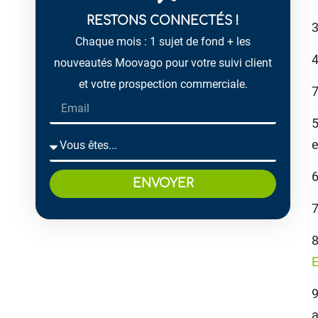
RESTONS CONNECTÉS !
3
Chaque mois : 1 sujet de fond + les
4
nouveautés Moovago pour votre suivi client
et votre prospection commerciale.
7
5
e
6
ENVOYER
7
8
9
a