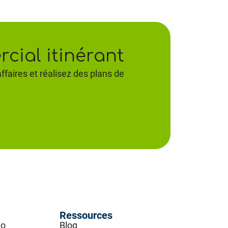
cial itinérant
ffaires et réalisez des plans de
Ressources
go
Blog