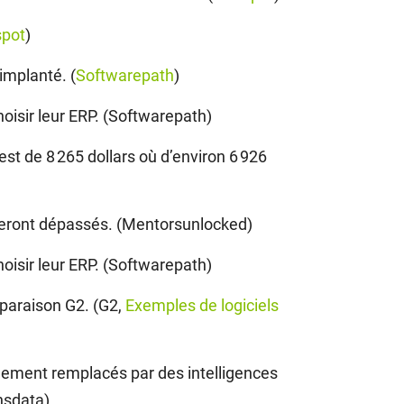
pot
)
implanté. (
Softwarepath
)
oisir leur ERP. (Softwarepath)
st de 8 265 dollars où d’environ 6 926
seront dépassés. (Mentorsunlocked)
oisir leur ERP. (Softwarepath)
mparaison G2. (G2,
Exemples de logiciels
lement remplacés par des intelligences
ansdata)