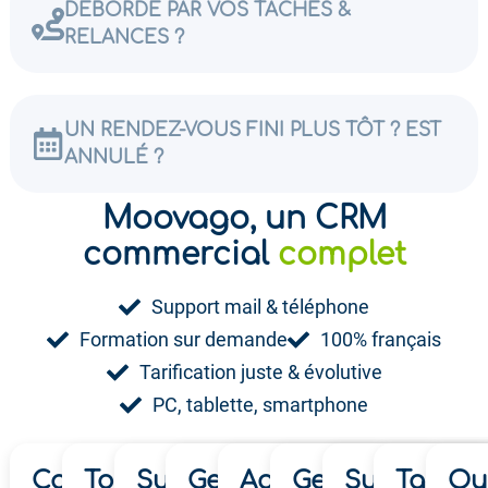
DÉBORDÉ PAR VOS TÂCHES &
RELANCES ?​
UN RENDEZ-VOUS FINI PLUS TÔT ? EST
ANNULÉ ?​
Moovago, un CRM
ludique
commercial
complet
Support mail & téléphone
Formation sur demande
100% français
Tarification juste & évolutive
PC, tablette, smartphone
Cartographie client ›
Tournées commerciales ›
Suivi commercial ›
Gestion de fichier client
Agenda & Planning
Gestion des op
Suivi de chi
Tablea
Ou