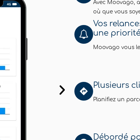
Avec Moovago, ac
où que vous soye
Vos relance
une priorité
Moovago vous le
Plusieurs cl
Planifiez un par
Débordé pa