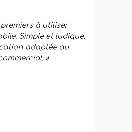
 premiers à utiliser
« Un ap
bile. Simple et ludique.
réseau c
ication adaptée au
interac
commercial.​ »
l’utilis
mobile.
e-maili
l'équipe
Bruno DEV
Agent comm