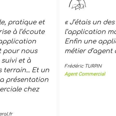
e, pratique et
« J’étais un des
ise à l’écoute
l’application mo
’application
Enfin une appl
st pour nous
métier d’agent 
suivi et à
Frédéric TURPIN
terrain... Et un
Agent Commercial
la présentation
erciale chez
al.fr