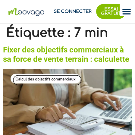
ESSAI
SE CONNECTER
GRATUIT
Étiquette :
7 min
Fixer des objectifs commerciaux à
sa force de vente terrain : calculette