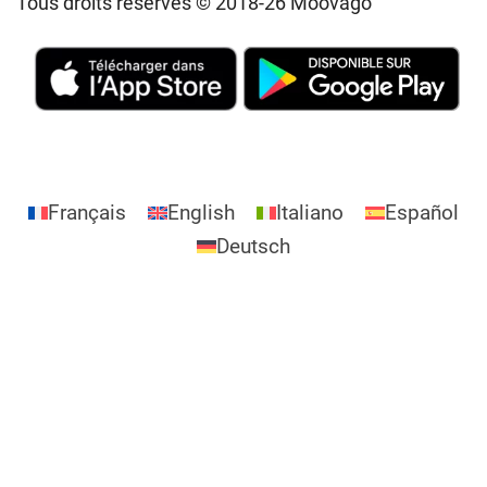
Tous droits réservés © 2018-26 Moovago
Français
English
Italiano
Español
Deutsch