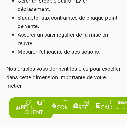
Gérer un stock d’outils PLV en
déplacement.
S’adapter aux contraintes de chaque point
de vente.
Assurer un suivi régulier de la mise en
œuvre.
Mesurer l’efficacité de ses actions.
Nos articles vous donnent les clés pour exceller
dans cette dimension importante de votre
métier.
CRM &
PROSPECTION
TOURNÉE
MÉTIERS &
OUTIL
E
RELATION
COMMERCIALE
RECRUTEMENT
CALCULAT
CLIENT