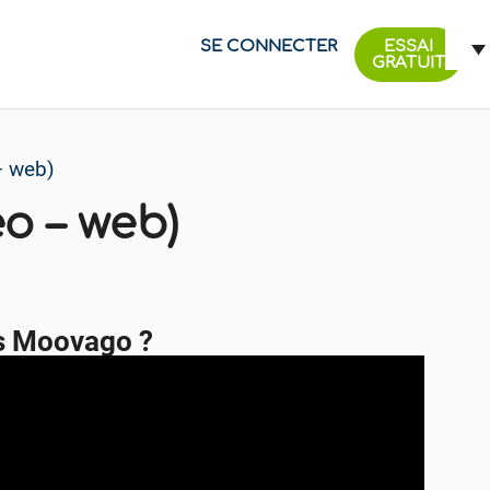
SE CONNECTER
ESSAI
GRATUIT
– web)
o – web)
s Moovago ?