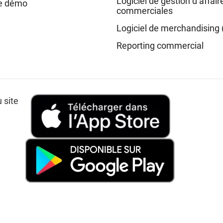
Logiciel de gestion d’affair
e démo
commerciales
Logiciel de merchandising 
Reporting commercial
 site