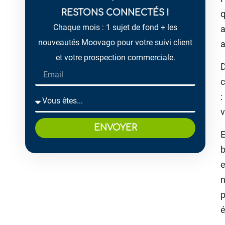
RESTONS CONNECTÉS !
q
Chaque mois : 1 sujet de fond + les
a
nouveautés Moovago pour votre suivi client
a
et votre prospection commerciale.
D
c
:
v
ENVOYER
E
b
e
n
p
é