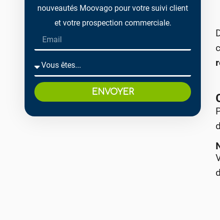
nouveautés Moovago pour votre suivi client
et votre prospection commerciale.
D
ENVOYER
P
d
V